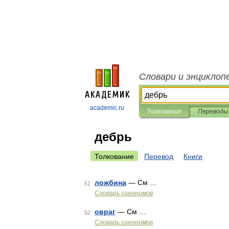
Словари и энциклоп
academic.ru
Толкования
Переводы
дебрь
Толкование
Перевод
Книги
ложбина
— См …
51
Словарь синонимов
овраг
— См …
52
Словарь синонимов