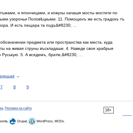
рьтъмами, и япончицами, и кожухы начашя мосты мостити по
кыми узорочьи Половѣцкыми. 11. Помощенъ же есть градокъ тъ
ора. И есть пещера та подъ&#8230; …
и обозначении предмета или пространства как места, куда
ты на живая струны въскладаше. 4. Наведе своя храбрыя
Руськую. 5. А всядемъ, братіе,&#8230; …
дующая
→
7
8
9
ка
,
Реклама на сайте
18+
omla,
Drupal,
WordPress, MODx.