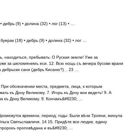
 дебрь (9) • долина (32) • лог (13) • …
буерак (18) • дебрь (9) • долина (32) • лог …
ь, находиться, пребывать: О Руская земле! Уже за
уже за шеломянемъ еси. 12. Всю нощь съ вечера бусови врани
 дебрьски сани (дебрь Кисаню?)... 23 …
1. При обозначении места, предмета, лица, к которым
ать къ Дону Великому. 7. Игорь къ Дону вои ведетъ! 9. А
а къ Дону Великому. 9. Кончакъ&#8230; …
 Промежуток времени, период; годы: Были вѣчи Трояни, минула
льга Святьславличя. 14 15. Придѣте вси людие, едину
т пророкъ проповѣдана и въ&#8230; …