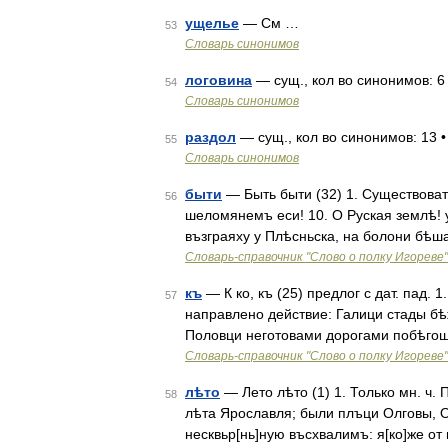
ущелье
— См …
53
Словарь синонимов
логовина
— сущ., кол во синонимов: 6 •
54
Словарь синонимов
раздол
— сущ., кол во синонимов: 13 • 
55
Словарь синонимов
быти
— Быть быти (32) 1. Существоват
56
шеломянемъ еси! 10. О Руская землѣ! 
възграяху у Плѣсньска, на болони бѣша
Словарь-справочник "Слово о полку Игореве"
къ
— К ко, къ (25) предлог с дат. пад. 
57
направлено действие: Галици стады бѣж
Половци неготовами дорогами побѣгош
Словарь-справочник "Слово о полку Игореве"
лѣто
— Лето лѣто (1) 1. Только мн. ч.
58
лѣта Ярославля; были плъци Олговы, О
несквьр[нь]ную въсхвалимъ: я[ко]же о