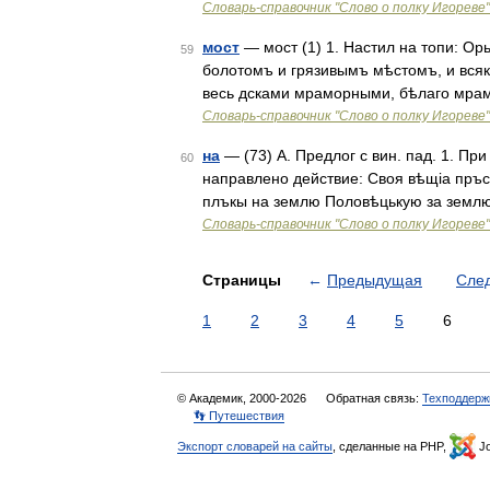
Словарь-справочник "Слово о полку Игореве"
мост
— мост (1) 1. Настил на топи: О
59
болотомъ и грязивымъ мѣстомъ, и вся
весь дсками мраморными, бѣлаго мрам
Словарь-справочник "Слово о полку Игореве"
на
— (73) А. Предлог с вин. пад. 1. Пр
60
направлено действие: Своя вѣщіа пръс
плъкы на землю Половѣцькую за землю 
Словарь-справочник "Слово о полку Игореве"
Страницы
←
Предыдущая
Сле
1
2
3
4
5
6
© Академик, 2000-2026
Обратная связь:
Техподдерж
👣 Путешествия
Экспорт словарей на сайты
, сделанные на PHP,
Jo